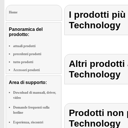
I prodotti più
Home
Technology
Panoramica del
prodotto:
attuali prodotti
precedenti prodotti
Altri prodotti
tutto prodotti
Accessori prodotti
Technology
Area di supporto:
Download di manuali, driver,
video
Domande frequenti sulla
Prodotti non 
hotline
Technology
Esperienza, riscontri